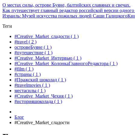
О местах силы, острове Буяне, балтийских славянах и свечах.
Как путешествует главный редактор российской версии одного
Израиль: Музей искусства пожилых людей Саши Галицкого
Кин
Теги
#Creative_Market_сладости
( 1 )
#travel
( 2 )
островеБуяне
( 1 )
#путешествие
( 1 )
#Creative_Market_Интервью
( 1 )
#Creative_Market_КолонкаГлавногоРедактора
( 1 )
#film
( 1 )
#страны
( 1 )
#Пражский шоколад
( 1 )
#travelmovies
( 1 )
местасилы
( 1 )
#Creative_Market_Чехия
( 1 )
#историяшоколада
( 1 )
Блог
#Creative_Market_сладости