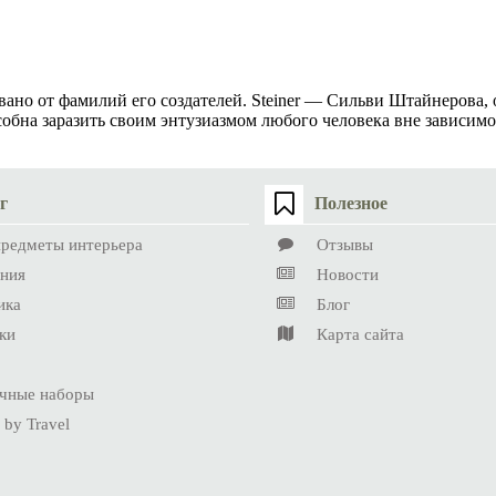
вано от фамилий его создателей. Steiner — Сильви Штайнерова
обна заразить своим энтузиазмом любого человека вне зависимос
г
Полезное
предметы интерьера
Отзывы
ния
Новости
ика
Блог
ки
Карта сайта
чные наборы
 by Travel