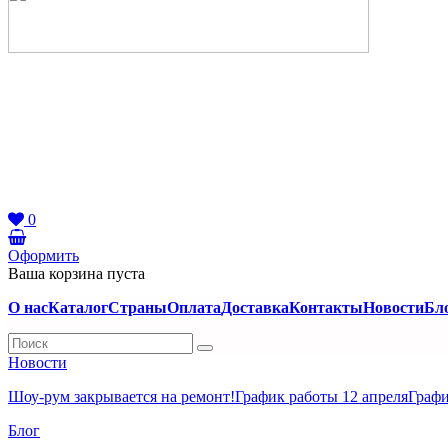
0
Оформить
Ваша корзина пуста
О нас
Каталог
Страны
Оплата
Доставка
Контакты
Новости
Бл
Новости
Шоу-рум закрывается на ремонт!
График работы 12 апреля
Графи
Блог