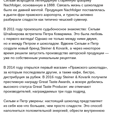
Сильви возродила легендарную старинную фабрику
Nachfolger, основанную в 1888. Связать жизнь с шоколадом
было ее давней мечтой. Продукция Nachfolger поставлялась
в дьюти-фри пражского аэропорта, и туристы активно
разбирали сладости как типично чешский сувенир.
⠀
В 2011 году произошло судьбоносное знакомство: Сильви
Штайнерова встретила Петра Коваржика. Это была любовь
с первого взгляда! Однако не только между ними двумя,
но и между Петром и шоколадом. Вдвоем Сильви и Петр
создали новый бренд Steiner & Kovarik, а через некоторое
время решили запустить производство авторской продукции —
уже по собственным уникальным рецептам.
⠀
В 2014 году открылся первый магазин «Пражского шоколада»,
за которым последовали другие, а также кафе, бистро,
дистрибуция за рубеж. В 2016 году Steiner & Kovarik получили
престижную награду Great Taste Awards, а вскоре добились
высокого статуса Great Taste Producer: им отмечают
производителей, награждаемых три года подряд.
⠀
Сильви и Петр уверены: настоящий шоколад представляет
из себя кое-что большее, чем просто сладости. Это способ
наполниться положительной энергией, обрести внутреннюю