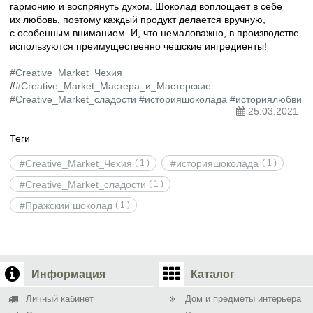
гармонию и воспрянуть духом. Шоколад воплощает в себе
их любовь, поэтому каждый продукт делается вручную,
с особенным вниманием. И, что немаловажно, в производстве
используются преимущественно чешские ингредиенты!
⠀
#Creative_Market_Чехия
#
#Creative_Market_Мастера_и_Мастерские
#Creative_Market_сладости
#историяшоколада
#историялюбви
25.03.2021
Теги
#Creative_Market_Чехия
#историяшоколада
( 1 )
( 1 )
#Creative_Market_сладости
( 1 )
#Пражский шоколад
( 1 )
Информация
Каталог
Личный кабинет
Дом и предметы интерьера