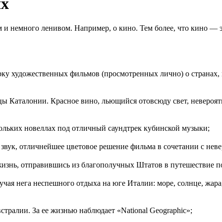
ях
 и немного ленивом. Например, о кино. Тем более, что кино — э
у художественных фильмов (просмотренных лично) о странах, и
ы Каталонии. Красное вино, льющийся отовсюду свет, невероятн
кольких новеллах под отличный саундтрек кубинской музыки;
вук, отличнейшее цветовое решение фильма в сочетании с неве
 жизнь, отправившись из благополучных Штатов в путешествие 
чая нега неспешного отдыха на юге Италии: море, солнце, жара,
тралии. За ее жизнью наблюдает «National Geographic»;