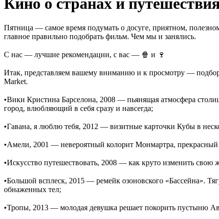
Кино о странах и путешестви
Пятница — самое время подумать о досуге, приятном, полезном
главное правильно подобрать фильм. Чем мы и занялись.
⠀
С нас — лучшие рекомендации, с вас — 🍿 и 🍷
⠀
Итак, представляем вашему вниманию и к просмотру — подборк
Market.
⠀
•Вики Кристина Барселона, 2008 — пьянящая атмосфера столиц
город, влюбляющий в себя сразу и навсегда;
⠀
•Гавана, я люблю тебя, 2012 — визитные карточки Кубы в нес
⠀
•Амели, 2001 — невероятный колорит Монмартра, прекрасный з
⠀
•Искусство путешествовать, 2008 — как круто изменить свою
⠀
•Большой всплеск, 2015 — ремейк озоновского «Бассейна». Тягу
обнаженных тел;
⠀
•Тропы, 2013 — молодая девушка решает покорить пустыню Авс
⠀