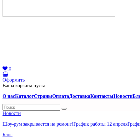
0
Оформить
Ваша корзина пуста
О нас
Каталог
Страны
Оплата
Доставка
Контакты
Новости
Бл
Новости
Шоу-рум закрывается на ремонт!
График работы 12 апреля
Графи
Блог