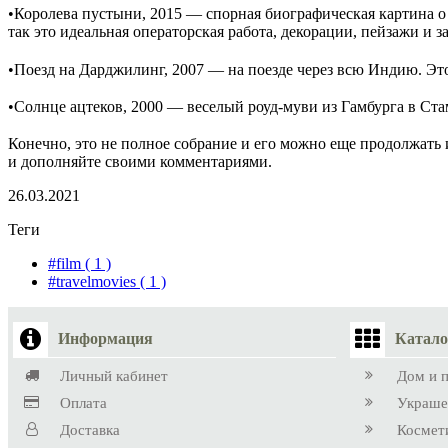
•Королева пустыни, 2015 — спорная биографическая картина о 
так это идеальная операторская работа, декорации, пейзажи и 
⠀
•Поезд на Дарджилинг, 2007 — на поезде через всю Индию. Это
⠀
•Солнце ацтеков, 2000 — веселый роуд-муви из Гамбурга в Ст
⠀
Конечно, это не полное собрание и его можно еще продолжать и
и дополняйте своими комментариями.
26.03.2021
Теги
#film
( 1 )
#travelmovies
( 1 )
Информация
Катало
Личный кабинет
Дом и 
Оплата
Украше
Доставка
Космет