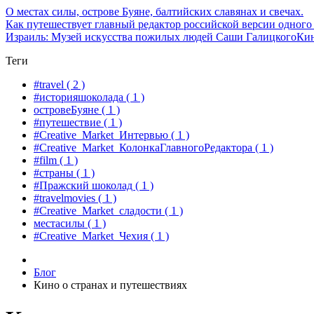
О местах силы, острове Буяне, балтийских славянах и свечах.
Как путешествует главный редактор российской версии одного
Израиль: Музей искусства пожилых людей Саши Галицкого
Кин
Теги
#travel
( 2 )
#историяшоколада
( 1 )
островеБуяне
( 1 )
#путешествие
( 1 )
#Creative_Market_Интервью
( 1 )
#Creative_Market_КолонкаГлавногоРедактора
( 1 )
#film
( 1 )
#страны
( 1 )
#Пражский шоколад
( 1 )
#travelmovies
( 1 )
#Creative_Market_сладости
( 1 )
местасилы
( 1 )
#Creative_Market_Чехия
( 1 )
Блог
Кино о странах и путешествиях