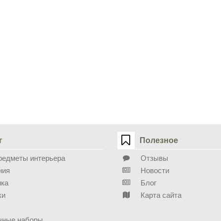
г
Полезное
редметы интерьера
Отзывы
ния
Новости
ика
Блог
ки
Карта сайта
чные наборы