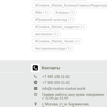
#Creative_Market_КолонкаГлавногоРедактор
#film
#страны
( 1 )
( 1 )
#Пражский шоколад
( 1 )
#Creative_Market_сладости
( 1 )
местасилы
( 1 )
#Creative_Market_Чехия
( 1 )
#историяшоколада
( 1 )
Контакты
+7 495 108-11-62
+7 968 009-21-62
info@creative-market.world
График работы шоу-рума: ежедневно
с 11:00 до 21:00
г. Москва, ст. м. Бауманская,