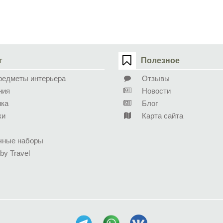
г
Полезное
редметы интерьера
Отзывы
ния
Новости
ика
Блог
ки
Карта сайта
чные наборы
 by Travel