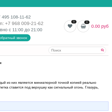
 495 108-11-62
0
m: +7 968 009-21-62
0
0.00 руб
вно с 11:00 до
21:00
обратный звонок
и
дый из них является миниатюрной точной копией реально
етка ставится под верхушку как сигнальный огонь.
Глазурь,