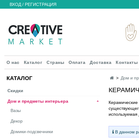
ВХОД / РЕГИСТРАЦИЯ
О нас
Каталог
Страны
Оплата
Доставка
Контакты
КАТАЛОГ
Дом и п
КЕРАМИЧ
Скидки
Дом и предметы интерьера
Керамические 
существующего
Вазы
используемая 
Декор
Домики-подсвечники
В данном ра