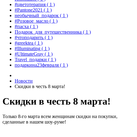
#цветотерапия
( 1 )
#Pantone2021
( 1 )
необычный_подарок
( 1 )
#Розовое_масло
( 1 )
#пасха
( 1 )
Подарок_для_путешественника
( 1 )
#чтоподарить
( 1 )
#greektea
( 1 )
#Illuminating
( 1 )
#UltimateGray
( 1 )
Travel_подарки
( 1 )
подаркина23февраля
( 1 )
Новости
Скидки в честь 8 марта!
Скидки в честь 8 марта!
Только 8-го марта всем женщинам скидки на покупки,
сделанные в нашем шоу-руме!