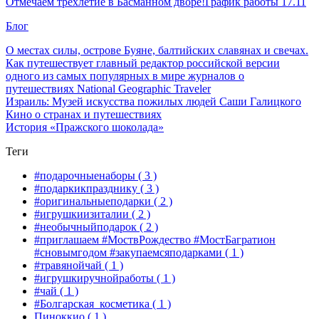
Отмечаем трехлетие в Басманном дворе!
График работы 17.11
Блог
О местах силы, острове Буяне, балтийских славянах и свечах.
Как путешествует главный редактор российской версии
одного из самых популярных в мире журналов о
путешествиях National Geographic Traveler
Израиль: Музей искусства пожилых людей Саши Галицкого
Кино о странах и путешествиях
История «Пражского шоколада»
Теги
#подарочныенаборы
( 3 )
#подаркикпразднику
( 3 )
#оригинальныеподарки
( 2 )
#игрушкиизиталии
( 2 )
#необычныйподарок
( 2 )
#приглашаем #МоствРождество #МостБагратион
#сновымгодом #закупаемсяподарками
( 1 )
#травянойчай
( 1 )
#игрушкиручнойработы
( 1 )
#чай
( 1 )
#Болгарская_косметика
( 1 )
Пиноккио
( 1 )