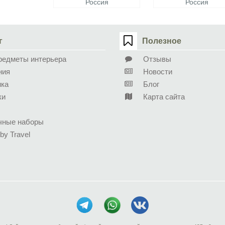
Россия
Россия
г
Полезное
редметы интерьера
Отзывы
ния
Новости
ика
Блог
ки
Карта сайта
чные наборы
 by Travel