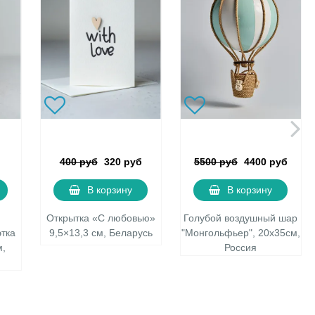
400 руб
320 руб
5500 руб
4400 руб
В корзину
В корзину
Открытка «С любовью»
Голубой воздушный шар
этка
9,5×13,3 см, Беларусь
"Монгольфьер", 20х35см,
м,
Россия