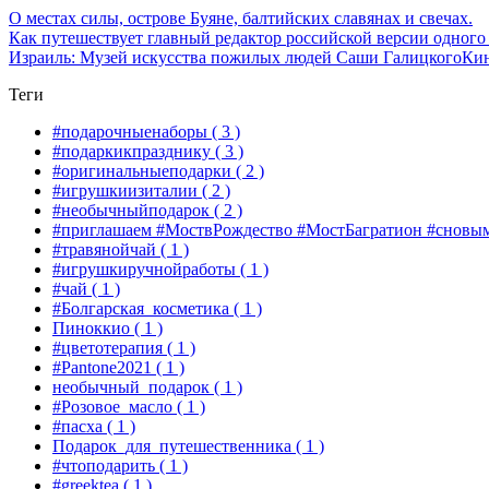
О местах силы, острове Буяне, балтийских славянах и свечах.
Как путешествует главный редактор российской версии одного
Израиль: Музей искусства пожилых людей Саши Галицкого
Кин
Теги
#подарочныенаборы
( 3 )
#подаркикпразднику
( 3 )
#оригинальныеподарки
( 2 )
#игрушкиизиталии
( 2 )
#необычныйподарок
( 2 )
#приглашаем #МоствРождество #МостБагратион #сновы
#травянойчай
( 1 )
#игрушкиручнойработы
( 1 )
#чай
( 1 )
#Болгарская_косметика
( 1 )
Пиноккио
( 1 )
#цветотерапия
( 1 )
#Pantone2021
( 1 )
необычный_подарок
( 1 )
#Розовое_масло
( 1 )
#пасха
( 1 )
Подарок_для_путешественника
( 1 )
#чтоподарить
( 1 )
#greektea
( 1 )