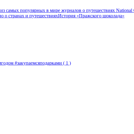
 из самых популярных в мире журналов о путешествиях National G
о о странах и путешествиях
История «Пражского шоколада»
мгодом #закупаемсяподарками
( 1 )