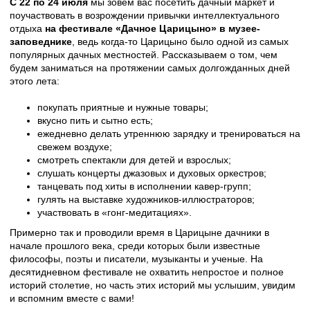
С 22 по 24 июля
мы зовем вас посетить дачный маркет и
поучаствовать в возрождении привычки интеллектуального
отдыха
на фестивале «Дачное Царицыно» в музее-
заповеднике
, ведь когда-то Царицыно было одной из самых
популярных дачных местностей. Рассказываем о том, чем
будем заниматься на протяжении самых долгожданных дней
этого лета:
покупать приятные и нужные товары;
вкусно пить и сытно есть;
ежедневно делать утреннюю зарядку и тренироваться на
свежем воздухе;
смотреть спектакли для детей и взрослых;
слушать концерты джазовых и духовых оркестров;
танцевать под хиты в исполнении кавер-групп;
гулять на выставке художников-иллюстраторов;
участвовать в «гонг-медитациях».
Примерно так и проводили время в Царицыне дачники в
начале прошлого века, среди которых были известные
философы, поэты и писатели, музыканты и ученые. На
десятидневном фестивале не охватить непростое и полное
историй столетие, но часть этих историй мы услышим, увидим
и вспомним вместе с вами!