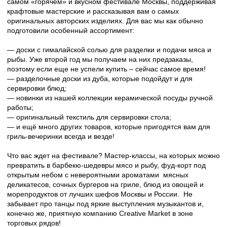
самом «горячем» и вкусном фестивале Москвы, поддерживая
крафтовые мастерские и рассказывая вам о самых
оригинальных авторских изделиях. Для вас мы как обычно
подготовили особенный ассортимент:
— доски с гималайской солью для разделки и подачи мяса и
рыбы. Уже второй год мы получаем на них предзаказы,
поэтому если еще не успели купить – сейчас самое время!
— разделочные доски из дуба, которые подойдут и для
сервировки блюд;
— новинки из нашей коллекции керамической посуды ручной
работы;
— оригинальный текстиль для сервировки стола;
— и ещё много других товаров, которые пригодятся вам для
гриль-вечеринки всегда и везде!
Что вас ждет на фестивале? Мастер-классы, на которых можно
превратить в барбекю-шедевры мясо и рыбу, фуд-корт под
открытым небом с невероятными ароматами мясных
деликатесов, сочных бургеров на гриле, блюд из овощей и
морепродуктов от лучших шефов Москвы и России. Не
забывает про танцы под яркие выступления музыкантов и,
конечно же, приятную компанию Creative Market в зоне
торговых рядов!