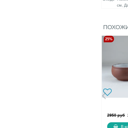
см, Д
ПОХОЖИ
25%
2950 руб
В к