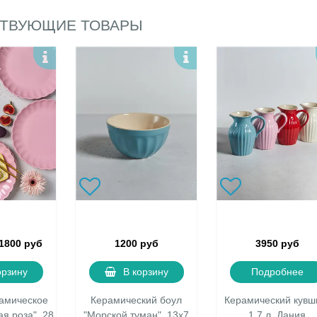
ТВУЮЩИЕ ТОВАРЫ
1800 руб
1200 руб
3950 руб
орзину
В корзину
Подробнее
рамическое
Керамический боул
Керамический кувш
я роза", 28
"Морской туман", 13х7
1.7 л, Дания