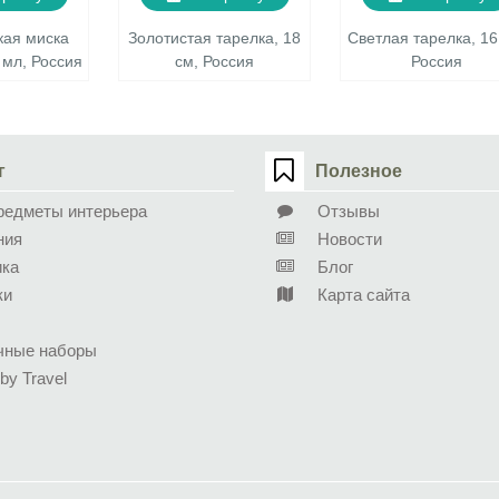
кая миска
Золотистая тарелка, 18
Светлая тарелка, 16
0 мл, Россия
см, Россия
Россия
г
Полезное
редметы интерьера
Отзывы
ния
Новости
ика
Блог
ки
Карта сайта
чные наборы
 by Travel