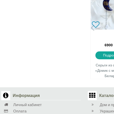
6900
Подро
Серьги из
«Домик с 
Бела
Информация
Катало
Личный кабинет
Дом и п
Оплата
Украше