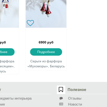
 руб
6900 руб
бнее
Подробнее
 фарфора
Серьги из фарфора
месяцем»,
«Мухоморы», Беларусь
русь
г
Полезное
редметы интерьера
Отзывы
ния
Новости