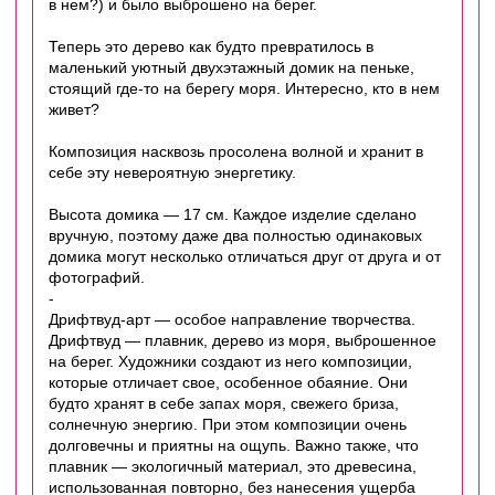
в нем?) и было выброшено на берег.
Теперь это дерево как будто превратилось в
маленький уютный двухэтажный домик на пеньке,
стоящий где-то на берегу моря. Интересно, кто в нем
живет?
Композиция насквозь просолена волной и хранит в
себе эту невероятную энергетику.
Высота домика — 17 см.
Каждое изделие сделано
вручную, поэтому даже два полностью одинаковых
домика могут несколько отличаться друг от друга и от
фотографий.
-
Дрифтвуд-арт — особое направление творчества.
Дрифтвуд — плавник, дерево из моря, выброшенное
на берег. Художники создают из него композиции,
которые отличает свое, особенное обаяние. Они
будто хранят в себе запах моря, свежего бриза,
солнечную энергию. При этом композиции очень
долговечны и приятны на ощупь. Важно также, что
плавник — экологичный материал, это древесина,
использованная повторно, без нанесения ущерба