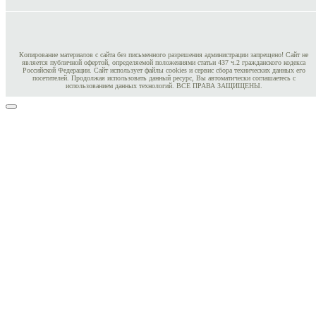
Копирование материалов с сайта без письменного разрешения администрации запрещено! Сайт не
является публичной офертой, определяемой положениями статьи 437 ч.2 гражданского кодекса
Российской Федерации. Сайт использует файлы cookies и сервис сбора технических данных его
посетителей. Продолжая использовать данный ресурс, Вы автоматически соглашаетесь с
использованием данных технологий. ВСЕ ПРАВА ЗАЩИЩЕНЫ.