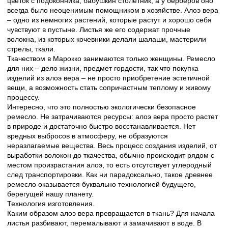
цветок с подоконника, бабушкин столетник, а у берберов оно
всегда было неоценимым помощником в хозяйстве. Алоэ вера
– одно из
немногих растений, которые растут и хорошо себя
чувствуют в пустыне. Листья же его содержат прочные
волокна, из которых кочевники делали шалаши, мастерили
стрелы, ткали.
Ткачеством в Марокко занимаются только женщины. Ремесло
для них – дело жизни, предмет гордости, так что покупка
изделий из алоэ вера – не просто приобретение эстетичной
вещи, а возможность стать сопричастным теплому и живому
процессу.
Интересно, что это полностью экологически безопасное
ремесло. Не затрачиваются ресурсы: алоэ вера просто растет
в природе и достаточно быстро восстанавливается. Нет
вредных выбросов в атмосферу, не образуются
неразлагаемые вещества. Весь процесс создания изделий, от
выработки волокон до ткачества, обычно происходит рядом с
местом произрастания алоэ, то есть отсутствует углеродный
след транспортировки. Как ни парадоксально,
такое древнее
ремесло оказывается буквально технологией будущего,
берегущей нашу планету.
Технология изготовления.
Каким образом алоэ вера превращается в ткань? Для начала
листья разбивают, перемалывают и замачивают в воде. В