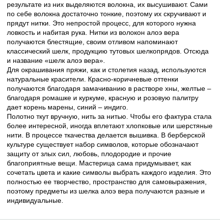
результате из них выделяются волокна, их высушивают. Сами
по себе волокна достаточно тонкие, поэтому их скручивают и
прядут нитки. Это непростой процесс, для которого нужна
ловкость и набитая рука. Нитки из волокон алоэ вера
получаются блестящие, своим отливом напоминают
классический шелк, продукцию тутовых шелкопрядов. Отсюда
и название «шелк алоэ вера».
Для окрашивания пряжи, как и столетия назад, используются
натуральные красители. Красно-коричневые оттенки
получаются благодаря замачиванию в растворе хны, желтые –
благодаря ромашке и куркуме, красную и розовую палитру
дает корень марены, синий – индиго.
Полотно ткут вручную, нить за нитью. Чтобы его фактура стала
более интересной, иногда вплетают хлопковые или шерстяные
нити. В процессе ткачества делается вышивка. В берберской
культуре существует набор символов, которые обозначают
защиту от злых сил, любовь, плодородие и прочие
благоприятные вещи. Мастерица сама придумывает, как
сочетать цвета и какие символы выбрать каждого изделия. Это
полностью ее творчество, пространство для самовыражения,
поэтому предметы из шелка алоэ вера получаются разные и
индивидуальные.