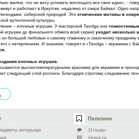
олько жалею, что не могу успевать воплощать все свои идеи», - гово
 живут и работают в Иркутске, недалеко от озера Байкал. Одно нап
легендами, сибирской природой. Это
этнические мотивы в совр
ской аутентичной культуры.
ление – елочные игрушки. У мастерской Tavolga они
тонкостенные 
ой игрушки до финального обжига всей серии)
уходит несколько 
 он большой любовью к самому главному и сказочному празднику в 
его с нетерпением. И знанием, говорят в «Tavolga – керамика с Ба
ся.
оздания елочных игрушек.
сываются высокотемпературными красками для керамики и проходя
яет следующий слой росписи. Благодаря строгому следованию техн
г
Полезное
редметы интерьера
Отзывы
ния
Новости