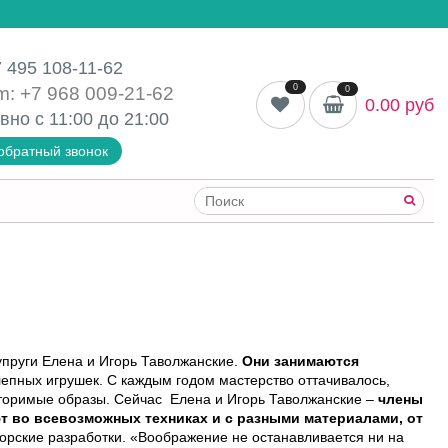
 495 108-11-62
0
m: +7 968 009-21-62
0
0.00 руб
вно с 11:00 до
21:00
обратный звонок
упруги Елена и Игорь Таволжанские.
Они занимаются
лепных игрушек. С каждым годом мастерство оттачивалось,
вторимые образы. Сейчас Елена и Игорь Таволжанские –
члены
т во всевозможных техниках
и с разными материалами, от
орские разработки. «Воображение не останавливается ни на