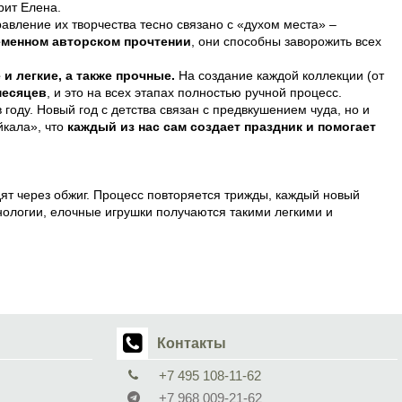
рит Елена.
равление их творчества тесно связано с «духом места» –
еменном авторском прочтении
, они способны заворожить всех
и легкие, а также прочные.
На создание каждой коллекции (от
месяцев
, и это на всех этапах полностью ручной процесс.
году. Новый год с детства связан с предвкушением чуда, но и
йкала», что
каждый из нас сам создает праздник и помогает
т через обжиг. Процесс повторяется трижды, каждый новый
ологии, елочные игрушки получаются такими легкими и
Контакты
+7 495 108-11-62
+7 968 009-21-62