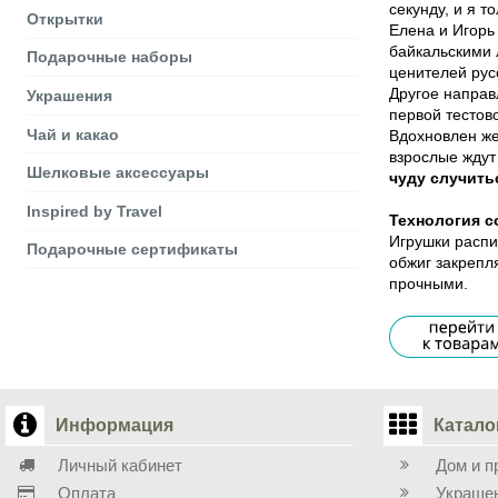
секунду, и я т
Открытки
Елена и Игорь
байкальскими 
Подарочные наборы
ценителей рус
Другое направ
Украшения
первой тестов
Чай и какао
Вдохновлен же
взрослые ждут 
Шелковые аксеcсуары
чуду случить
Inspired by Travel
Технология с
Игрушки распи
Подарочные сертификаты
обжиг закрепл
прочными.
Информация
Катало
Личный кабинет
Дом и п
Оплата
Украше