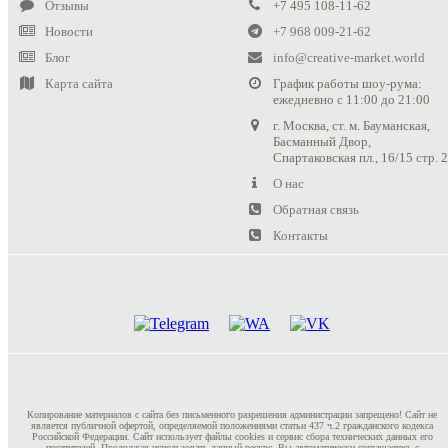
Отзывы
+7 495 108-11-62
Новости
+7 968 009-21-62
Блог
info@creative-market.world
Карта сайта
График работы шоу-рума:
ежедневно с 11:00 до 21:00
г. Москва, ст. м. Бауманская,
Басманный Двор,
Спартаковская пл., 16/15 стр. 
О нас
Обратная связь
Контакты
Копирование материалов с сайта без письменного разрешения администрации запрещено! Сайт не
является публичной офертой, определяемой положениями статьи 437 ч.2 гражданского кодекса
Российской Федерации. Сайт использует файлы cookies и сервис сбора технических данных его
посетителей. Продолжая использовать данный ресурс, Вы автоматически соглашаетесь с